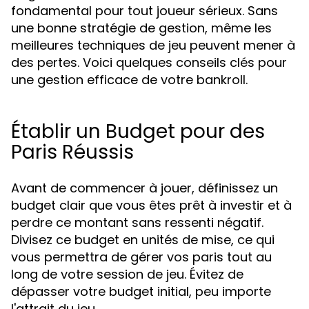
fondamental pour tout joueur sérieux. Sans
une bonne stratégie de gestion, même les
meilleures techniques de jeu peuvent mener à
des pertes. Voici quelques conseils clés pour
une gestion efficace de votre bankroll.
Établir un Budget pour des
Paris Réussis
Avant de commencer à jouer, définissez un
budget clair que vous êtes prêt à investir et à
perdre ce montant sans ressenti négatif.
Divisez ce budget en unités de mise, ce qui
vous permettra de gérer vos paris tout au
long de votre session de jeu. Évitez de
dépasser votre budget initial, peu importe
l'attrait du jeu.