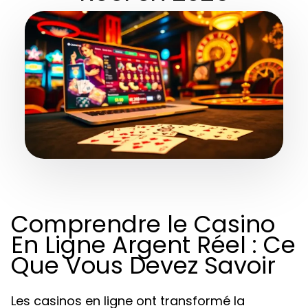
Comprendre le Casino
En Ligne Argent Réel : Ce
Que Vous Devez Savoir
Les casinos en ligne ont transformé la