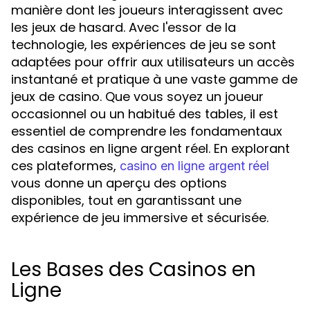
manière dont les joueurs interagissent avec
les jeux de hasard. Avec l'essor de la
technologie, les expériences de jeu se sont
adaptées pour offrir aux utilisateurs un accès
instantané et pratique à une vaste gamme de
jeux de casino. Que vous soyez un joueur
occasionnel ou un habitué des tables, il est
essentiel de comprendre les fondamentaux
des casinos en ligne argent réel. En explorant
ces plateformes,
casino en ligne argent réel
vous donne un aperçu des options
disponibles, tout en garantissant une
expérience de jeu immersive et sécurisée.
Les Bases des Casinos en
Ligne