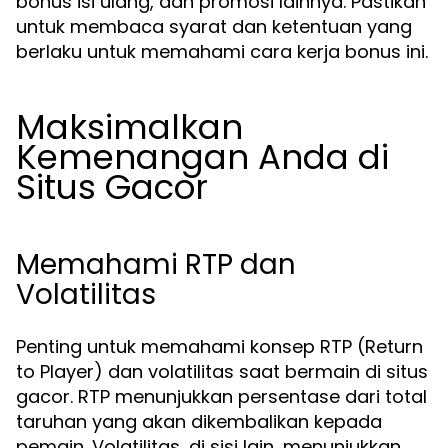
bonus isi ulang, dan promosi lainnya. Pastikan
untuk membaca syarat dan ketentuan yang
berlaku untuk memahami cara kerja bonus ini.
Maksimalkan
Kemenangan Anda di
Situs Gacor
Memahami RTP dan
Volatilitas
Penting untuk memahami konsep RTP (Return
to Player) dan volatilitas saat bermain di situs
gacor. RTP menunjukkan persentase dari total
taruhan yang akan dikembalikan kepada
pemain. Volatilitas, di sisi lain, menunjukkan