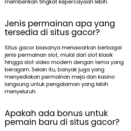
memberikan tingkat kepercayaan lebih.
Jenis permainan apa yang
tersedia di situs gacor?
Situs gacor biasanya menawarkan berbagai
jenis permainan slot, mulai dari slot klasik
hingga slot video modern dengan tema yang
beragam. Selain itu, banyak juga yang
menyediakan permainan meja dan kasino
langsung untuk pengalaman yang lebih
menyeluruh.
Apakah ada bonus untuk
pemain baru di situs gacor?