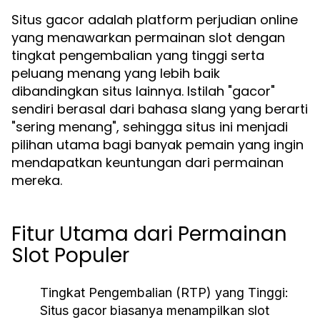
Situs gacor adalah platform perjudian online
yang menawarkan permainan slot dengan
tingkat pengembalian yang tinggi serta
peluang menang yang lebih baik
dibandingkan situs lainnya. Istilah "gacor"
sendiri berasal dari bahasa slang yang berarti
"sering menang", sehingga situs ini menjadi
pilihan utama bagi banyak pemain yang ingin
mendapatkan keuntungan dari permainan
mereka.
Fitur Utama dari Permainan
Slot Populer
Tingkat Pengembalian (RTP) yang Tinggi:
Situs gacor biasanya menampilkan slot