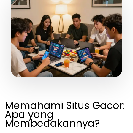
Memahami Situs Gacor:
Apa yang
Membedakannya?