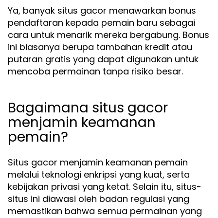
Ya, banyak situs gacor menawarkan bonus
pendaftaran kepada pemain baru sebagai
cara untuk menarik mereka bergabung. Bonus
ini biasanya berupa tambahan kredit atau
putaran gratis yang dapat digunakan untuk
mencoba permainan tanpa risiko besar.
Bagaimana situs gacor
menjamin keamanan
pemain?
Situs gacor menjamin keamanan pemain
melalui teknologi enkripsi yang kuat, serta
kebijakan privasi yang ketat. Selain itu, situs-
situs ini diawasi oleh badan regulasi yang
memastikan bahwa semua permainan yang