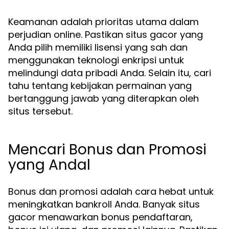
Keamanan adalah prioritas utama dalam
perjudian online. Pastikan situs gacor yang
Anda pilih memiliki lisensi yang sah dan
menggunakan teknologi enkripsi untuk
melindungi data pribadi Anda. Selain itu, cari
tahu tentang kebijakan permainan yang
bertanggung jawab yang diterapkan oleh
situs tersebut.
Mencari Bonus dan Promosi
yang Andal
Bonus dan promosi adalah cara hebat untuk
meningkatkan bankroll Anda. Banyak situs
gacor menawarkan bonus pendaftaran,