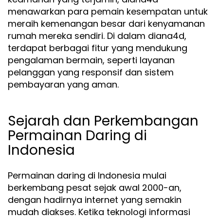
menawarkan para pemain kesempatan untuk
meraih kemenangan besar dari kenyamanan
rumah mereka sendiri. Di dalam diana4d,
terdapat berbagai fitur yang mendukung
pengalaman bermain, seperti layanan
pelanggan yang responsif dan sistem
pembayaran yang aman.
Sejarah dan Perkembangan
Permainan Daring di
Indonesia
Permainan daring di Indonesia mulai
berkembang pesat sejak awal 2000-an,
dengan hadirnya internet yang semakin
mudah diakses. Ketika teknologi informasi