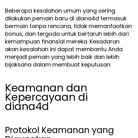
Beberapa kesalahan umum yang sering
dilakukan pemain baru di diana4d termasuk
bermain tanpa rencana, tidak memanfaatkan
bonus, dan tergoda untuk bertaruh lebih dari
kemampuan finansial mereka. Kesadaran
akan kesalahan ini dapat membantu Anda
menjadi pemain yang lebih baik dan lebih
bijaksana dalam membuat keputusan.
Keamanan dan
Kepercayaan di
diana4d
Protokol Keamanan yang