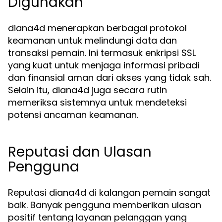
Digunakan
diana4d menerapkan berbagai protokol
keamanan untuk melindungi data dan
transaksi pemain. Ini termasuk enkripsi SSL
yang kuat untuk menjaga informasi pribadi
dan finansial aman dari akses yang tidak sah.
Selain itu, diana4d juga secara rutin
memeriksa sistemnya untuk mendeteksi
potensi ancaman keamanan.
Reputasi dan Ulasan
Pengguna
Reputasi diana4d di kalangan pemain sangat
baik. Banyak pengguna memberikan ulasan
positif tentang layanan pelanggan yang