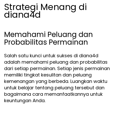
Strategi Menang di
diana4d
Memahami Peluang dan
Probabilitas Permainan
Salah satu kunci untuk sukses di diana4d
adalah memahami peluang dan probabilitas
dari setiap permainan. Setiap jenis permainan
memiliki tingkat kesulitan dan peluang
kemenangan yang berbeda. Luangkan waktu
untuk belajar tentang peluang tersebut dan
bagaimana cara memanfaatkannya untuk
keuntungan Anda.