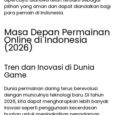
pilihan yang aman dan dapat diandalkan bagi
para pemain di Indonesia.
Masa Depan Permainan
Online di Indonesia
(2026)
Tren dan Inovasi di Dunia
Game
Dunia permainan daring terus berevolusi
dengan munculnya teknologi baru. Di tahun
2026, kita dapat mengharapkan lebih banyak
inovasi seperti penggunaan kecerdasan
buatan untuk meningkatkan pengalaman