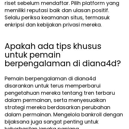
riset sebelum mendaftar. Pilih platform yang
memiliki reputasi baik dan ulasan positif.
Selalu periksa keamanan situs, termasuk
enkripsi dan kebijakan privasi mereka.
Apakah ada tips khusus
untuk pemain
berpengalaman di diana4d?
Pemain berpengalaman di diana4d
disarankan untuk terus memperbarui
pengetahuan mereka tentang tren terbaru
dalam permainan, serta menyesuaikan
strategi mereka berdasarkan perubahan
dalam permainan. Mengelola bankroll dengan
bijaksana juga sangat penting untuk
keberhasilan jangka panjang.