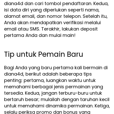
diana4d dan cari tombol pendaftaran. Kedua,
isi data diri yang diperlukan seperti nama,
alamat email, dan nomor telepon. Setelah itu,
Anda akan mendapatkan verifikasi melalui
email atau SMS. Terakhir, lakukan deposit
pertama Anda dan mulai main!
Tip untuk Pemain Baru
Bagi Anda yang baru pertama kali bermain di
diana4d, berikut adalah beberapa tips
penting: pertama, luangkan waktu untuk
memahami berbagai jenis permainan yang
tersedia. Kedua, jangan terburu-buru untuk
bertaruh besar; mulailah dengan taruhan kecil
untuk memahami dinamika permainan. Ketiga,
selalu periksa promo dan bonus yang