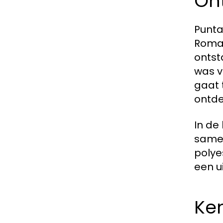
On
Punta
Roma,
ontst
was v
gaat 
ontde
In de
samen
polye
een u
Ke