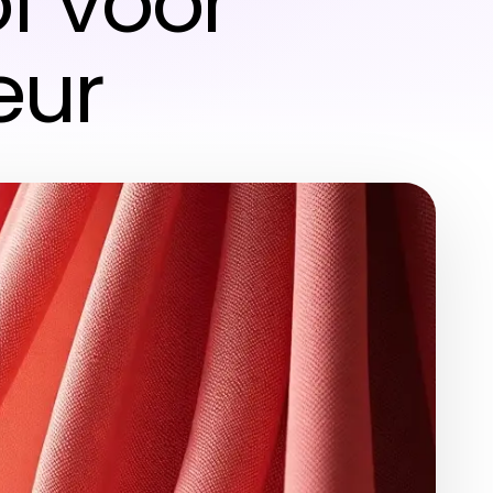
f voor
eur