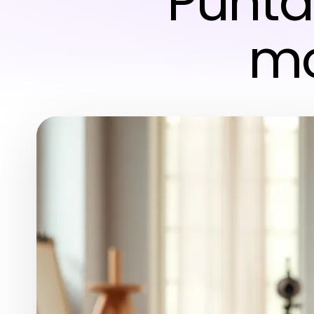
Punta
mo