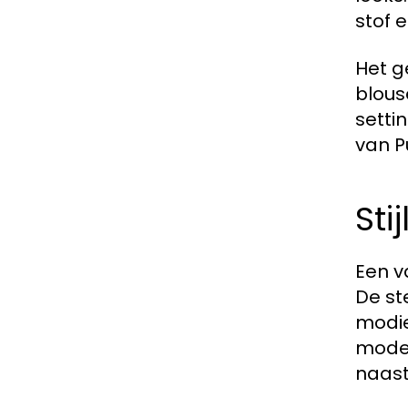
stof 
Het g
blouse
setti
van P
Sti
Een v
De st
modie
mode
naast