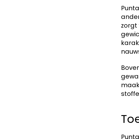
Punta
ander
zorgt
gewic
karak
nauws
Boven
gewas
maakt
stoff
To
Punta