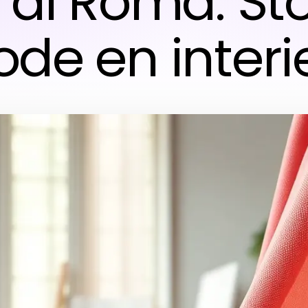
 di Roma: Sto
de en interi