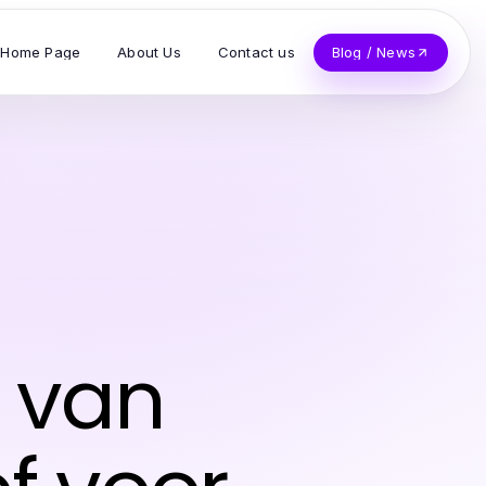
Home Page
About Us
Contact us
Blog / News
d van