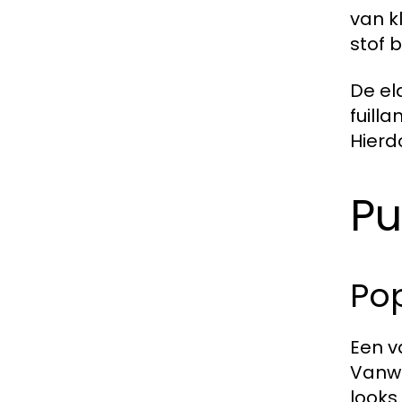
van k
stof 
De el
fuill
Hierd
Pu
Po
Een v
Vanwe
looks