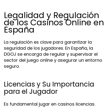
Legalidad y Regulación
de los Casinos Online en
España
La regulación es clave para garantizar la
seguridad de los jugadores. En España, la
DGOJ se encarga de regular y supervisar el
sector del juego online y asegurar un entorno
seguro.
Licencias y Su Importancia
para el Jugador
Es fundamental jugar en casinos licencias.