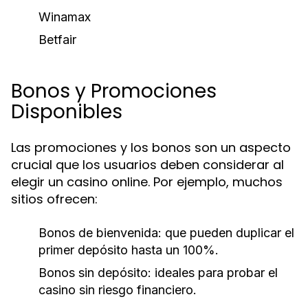
Winamax
Betfair
Bonos y Promociones
Disponibles
Las promociones y los bonos son un aspecto
crucial que los usuarios deben considerar al
elegir un casino online. Por ejemplo, muchos
sitios ofrecen:
Bonos de bienvenida:
que pueden duplicar el
primer depósito hasta un 100%.
Bonos sin depósito:
ideales para probar el
casino sin riesgo financiero.