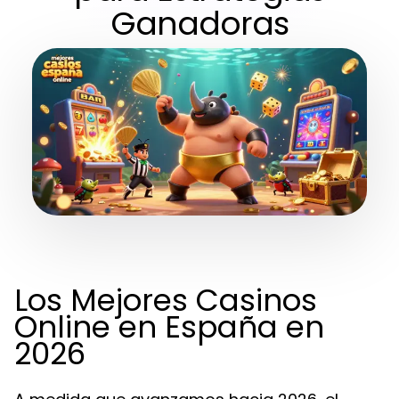
Ganadoras
Los Mejores Casinos
Online en España en
2026