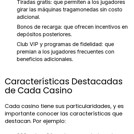
Tiradas gratis:
que permiten a los jugadores
girar las máquinas tragamonedas sin costo
adicional.
Bonos de recarga:
que ofrecen incentivos en
depósitos posteriores.
Club VIP y programas de fidelidad:
que
premian a los jugadores frecuentes con
beneficios adicionales.
Características Destacadas
de Cada Casino
Cada casino tiene sus particularidades, y es
importante conocer las características que
destacan. Por ejemplo: