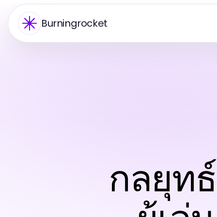
Burningrocket
กลยุทธ