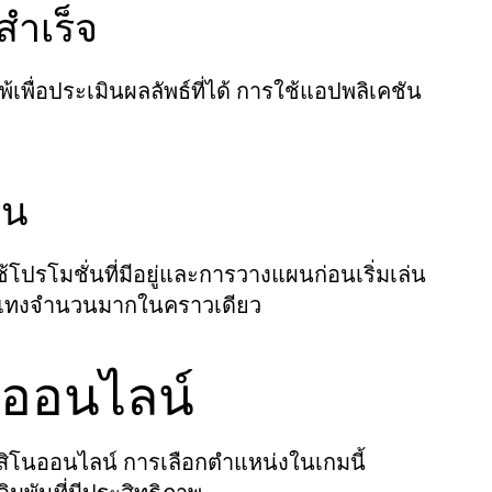
ำเร็จ
เพื่อประเมินผลลัพธ์ที่ได้ การใช้แอปพลิเคชัน
ัน
ปรโมชั่นที่มีอยู่และการวางแผนก่อนเริ่มเล่น
ารแทงจำนวนมากในคราวเดียว
าออนไลน์
สิโนออนไลน์ การเลือกตำแหน่งในเกมนี้