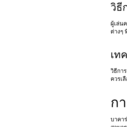
วิธ
ผู้เล่
ต่างๆ 
เทค
วิธีกา
ควรเล
กา
บาคาร่