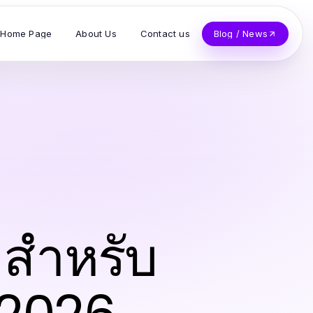
Home Page
About Us
Contact us
Blog / News
ะสำหรับ