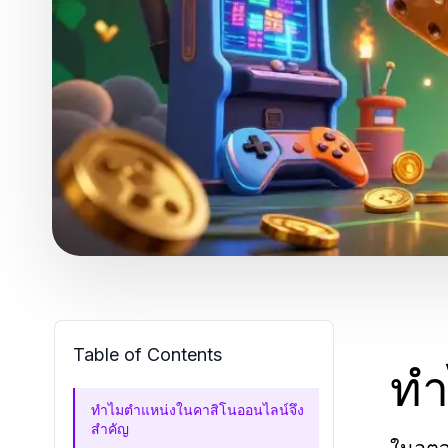
Table of Contents
ทำ
ทำไมตำแหน่งในคาสิโนออนไลน์จึง
สำคัญ