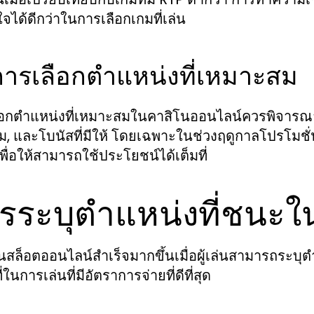
ใจได้ดีกว่าในการเลือกเกมที่เล่น
ีการเลือกตำแหน่งที่เหมาะสม
ือกตำแหน่งที่เหมาะสมในคาสิโนออนไลน์ควรพิจารณาจ
, และโบนัสที่มีให้ โดยเฉพาะในช่วงฤดูกาลโปรโมชั่
พื่อให้สามารถใช้ประโยชน์ได้เต็มที่
รระบุตำแหน่งที่ชนะใ
นสล็อตออนไลน์สำเร็จมากขึ้นเมื่อผู้เล่นสามารถระบุต
ในการเล่นที่มีอัตราการจ่ายที่ดีที่สุด