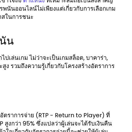
เข้าใจถึง
ที่เหมาะสมถือเป็นสิ่งสำคัญ
ตำแหน่ง
นันออนไลน์ไม่เพียงแต่เกี่ยวกับการเลือกเกม
โอกาสในการชนะ
นัน
าไปเล่นเกม ไม่ว่าจะเป็นเกมสล็อต, บาคาร่า,
ะสูง รวมถึงความรู้เกี่ยวกับโครงสร้างอัตราการ
ัตราการจ่าย (RTP - Return to Player) ที่
ูงกว่า 95% ซึ่งแปลว่าผู้เล่นจะได้รับเงินคืน
าใจเกี่ยวกับอัตราการจ่ายนี้จะช่วยให้ผู้เล่น